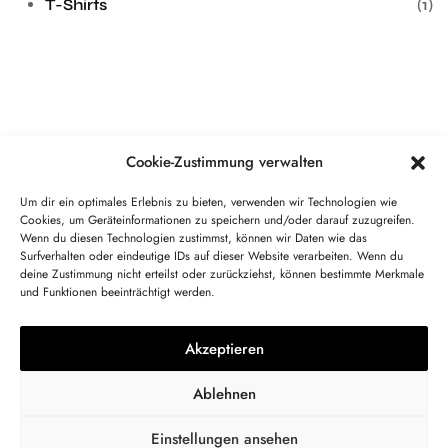
T-Shirts
(1)
Cookie-Zustimmung verwalten
What is your SkateFace?
Um dir ein optimales Erlebnis zu bieten, verwenden wir Technologien wie
Cookies, um Geräteinformationen zu speichern und/oder darauf zuzugreifen.
Wenn du diesen Technologien zustimmst, können wir Daten wie das
Du willst selbst gefeatured werden oder willst uns
Surfverhalten oder eindeutige IDs auf dieser Website verarbeiten. Wenn du
unterstützen? Schreib uns! Gerne sind wir auch zum
deine Zustimmung nicht erteilst oder zurückziehst, können bestimmte Merkmale
Quatschen da.
und Funktionen beeinträchtigt werden.
Akzeptieren
KONTAKT
IMPRESSUM
BLOG
DIE VISION
Ablehnen
STARTSEITE
Einstellungen ansehen
© Copyright 2023 | SkateFaces Magazin | All Rights Reserved