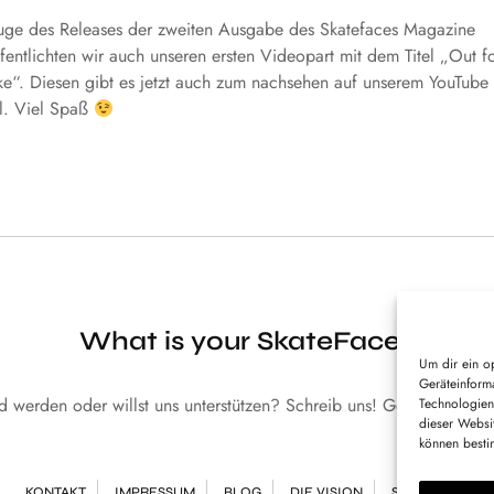
uge des Releases der zweiten Ausgabe des Skatefaces Magazine
fentlichten wir auch unseren ersten Videopart mit dem Titel „Out f
e“. Diesen gibt es jetzt auch zum nachsehen auf unserem YouTube
l. Viel Spaß
What is your SkateFace?
Um dir ein o
Geräteinform
red werden oder willst uns unterstützen? Schreib uns! Gerne sind w
Technologien
dieser Websi
können besti
KONTAKT
IMPRESSUM
BLOG
DIE VISION
STARTSEITE