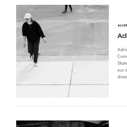
ALLG
Ad
Adria
Comm
Skat
aus d
shre