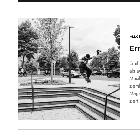
ALLG
Em
Emil 
als 
Musi
ziem
Maga
ziert