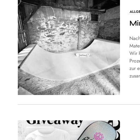
ALLG
Mi
Nach
Mate
Wir h
Proz
zur e
zusa