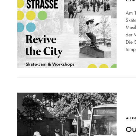
Am 1
Skat
Musi
der 
Die 
temp
ALLG
Ou