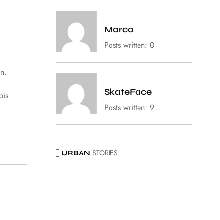
Marco
Posts written: 0
n.
SkateFace
bis
Posts written: 9
STORIES
URBAN