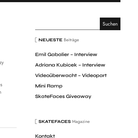
Beiträge
NEUESTE
Emil Gabalier – Interview
zy
Adriana Kubicek – Interview
Videoüberwacht – Videopart
es
Mini Ramp
n
SkateFaces Giveaway
Magazine
SKATEFACES
Kontakt