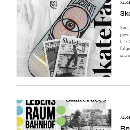
ALLG
Sk
Sers
gewi
L 1x
folge
sowi
ALLG
Re