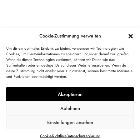
Cookie-Zustimmung verwalten
What is your SkateFace?
Um dir ein optimales Erlebnis zu bieten, verwenden wir Technologien wie
Cookies, um Geräteinformationen zu speichern und/oder darauf zuzugreifen.
Wenn du diesen Technologien zustimmst, können wir Daten wie das
Du willst selbst gefeatured werden oder willst uns
Surfverhalten oder eindeutige IDs auf dieser Website verarbeiten. Wenn du
unterstützen? Schreib uns! Gerne sind wir auch zum
deine Zustimmung nicht erteilst oder zurückziehst, können bestimmte Merkmale
Quatschen da.
und Funktionen beeinträchtigt werden.
Akzeptieren
KONTAKT
IMPRESSUM
BLOG
DIE VISION
Ablehnen
STARTSEITE
Einstellungen ansehen
© Copyright 2023 | SkateFaces Magazin | All Rights Reserved
Cookie-Richtlinie
Datenschutzerklärung